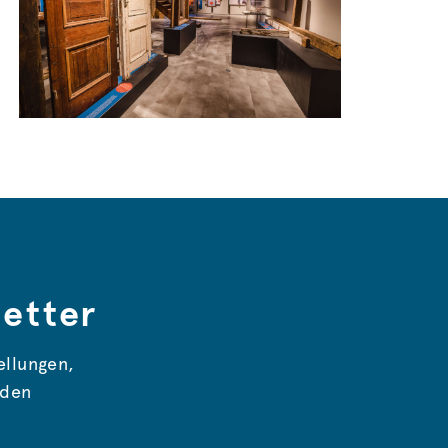
etter
ellungen,
nden