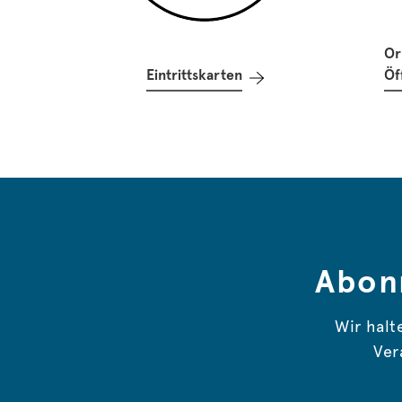
Or
Eintrittskarten
Öf
Abon
Wir halt
Ver