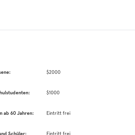
sene:
$2000
ulstudenten:
$1000
n ab 60 Jahren:
Eintritt frei
und Schüler:
Eintritt frei