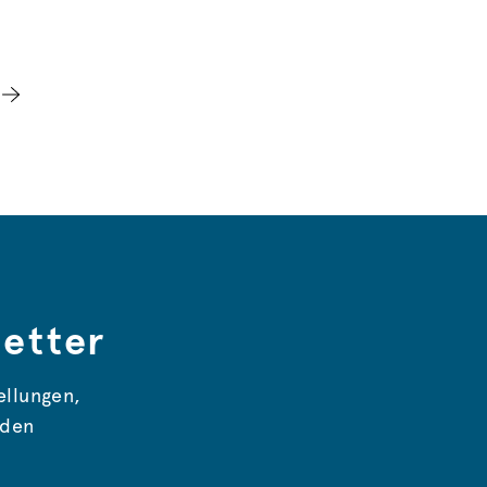
etter
ellungen,
nden