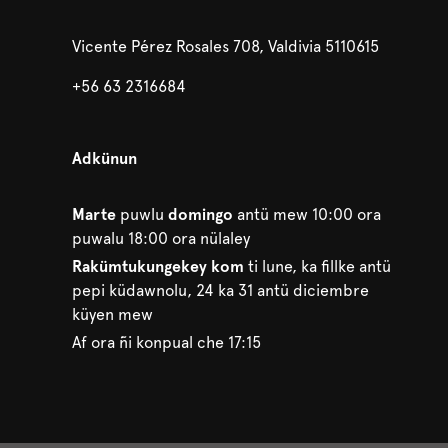
Vicente Pérez Rosales 708, Valdivia 5110615
+56 63 2316684
Adkünun
Marte
puwlu
domingo
antü mew 10:00 ora
puwalu 18:00 ora nülaley
Rakümtukungekey
kom
ti lune, ka fillke antü
pepi küdawnolu, 24 ka 31 antü diciembre
küyen mew
Af ora ñi konpual che 17:15