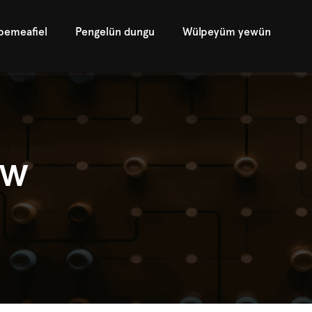
pemeafiel
Pengelün dungu
Wülpeyüm yewün
ew