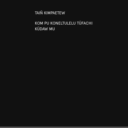
TAIÑ KIMPAETEW
KOM PU KONELTULELU TÜFACHI
KÜDAW MU