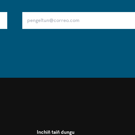
Inchiñ taiñ dungu