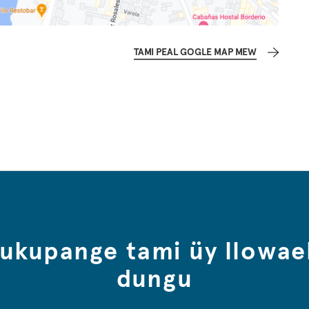
TAMI PEAL GOGLE MAP MEW
tukupange tami üy llowae
dungu