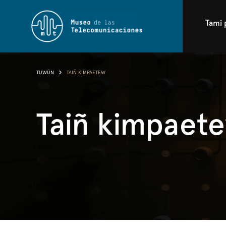
Tami 
TUWÜN
TAIÑ KIMPAETEW
Taiñ kimpaet