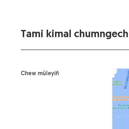
Tami kimal chumngech
Chew müleyiñ